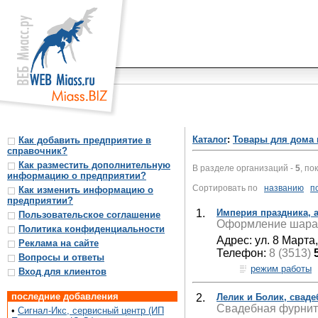
Каталог
:
Товары для дома 
Как добавить предприятие в
справочник?
Как разместить дополнительную
В разделе организаций -
5
, по
информацию о предприятии?
Сортировать по
названию
п
Как изменить информацию о
предприятии?
1.
Империя праздника, а
Пользовательское соглашение
Оформление шарам
Политика конфиденциальности
Адрес: ул. 8 Марта
Реклама на сайте
Телефон:
8 (3513)
Вопросы и ответы
режим работы
Вход для клиентов
последние добавления
2.
Лелик и Болик, свад
Свадебная фурниту
•
Сигнал-Икс, сервисный центр (ИП