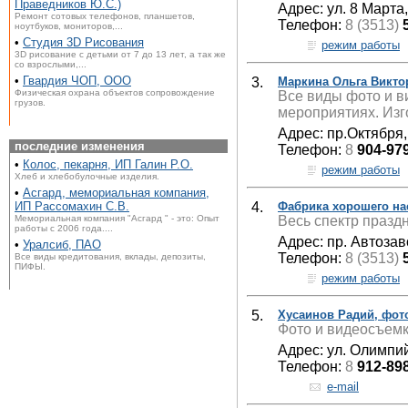
Праведников Ю.С.)
Адрес: ул. 8 Марта
Ремонт сотовых телефонов, планшетов,
Телефон:
8 (3513)
ноутбуков, мониторов,...
•
Студия 3D Рисования
режим работы
3D рисование с детьми от 7 до 13 лет, а так же
со взрослыми,...
•
Гвардия ЧОП, ООО
3.
Маркина Ольга Викто
Физическая охрана объектов сопровождение
Все виды фото и в
грузов.
мероприятиях. Из
Адрес: пр.Октября,
последние изменения
Телефон:
8
904-97
•
Колос, пекарня, ИП Галин Р.О.
режим работы
Хлеб и хлебобулочные изделия.
•
Асгард, мемориальная компания,
4.
Фабрика хорошего на
ИП Рассомахин С.В.
Весь спектр праздн
Мемориальная компания "Асгард " - это: Опыт
работы с 2006 года....
Адрес: пр. Автозав
•
Уралсиб, ПАО
Телефон:
8 (3513)
Все виды кредитования, вклады, депозиты,
ПИФЫ.
режим работы
5.
Хусаинов Радий, фот
Фото и видеосъемк
Адрес: ул. Олимпий
Телефон:
8
912-89
e-mail