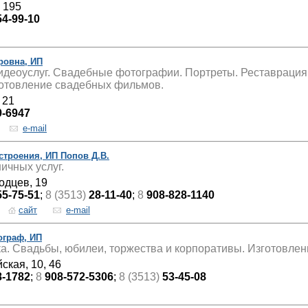
, 195
54-99-10
ровна, ИП
идеоуслуг. Свадебные фотографии. Портреты. Реставрация 
готовление свадебных фильмов.
 21
9-6947
e-mail
строения, ИП Попов Д.В.
ичных услуг.
одцев, 19
55-75-51
;
8 (3513)
28-11-40
;
8
908-828-1140
сайт
e-mail
ограф, ИП
а. Свадьбы, юбилеи, торжества и корпоративы. Изготовле
ская, 10, 46
8-1782
;
8
908-572-5306
;
8 (3513)
53-45-08