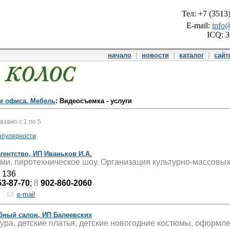
Тел: +7 (3513
E-mail:
info@
ICQ: 
начало
|
новости
|
каталог
|
сай
и офиса. Мебель
: Видеосъемка - услуги
казано с 1 по 5
опулярности
гентство, ИП Иваньков И.А.
и, пиротехническое шоу. Организация культурно-массовых
, 136
53-87-70
;
8
902-860-2060
e-mail
ебный салон, ИП Балеевских
ра, детские платья, детские новогодние костюмы, оформл