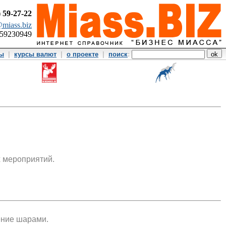
)
59-27-22
miass.biz
359230949
ты
|
курсы валют
|
о проекте
|
поиск
:
 мероприятий.
ение шарами.