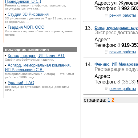
Праведников Ю.С.)
Адрес: ул. Жуковск
Ремонт сотовых телефонов, планшетов,
Телефон:
8
992-50
ноутбуков, мониторов,...
•
Студия 3D Рисования
режим работы
3D рисование с детьми от 7 до 13 лет, а так же
со взрослыми,...
•
Гвардия ЧОП, ООО
13.
Сова, курьерская сл
Физическая охрана объектов сопровождение
Экспресс доставка
грузов.
Адрес:
Телефон:
8
919-35
последние изменения
режим работы
•
Колос, пекарня, ИП Галин Р.О.
Хлеб и хлебобулочные изделия.
14.
Феникс, ИП Макарова 
•
Асгард, мемориальная компания,
Реставрация подуш
ИП Рассомахин С.В.
Мемориальная компания "Асгард " - это: Опыт
Адрес:
работы с 2006 года....
Телефон:
8 (3513)
•
Уралсиб, ПАО
Все виды кредитования, вклады, депозиты,
режим работы
ПИФЫ.
страница:
1
2