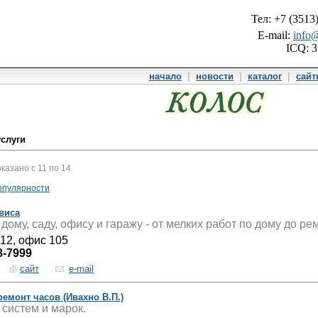
Тел: +7 (3513
E-mail:
info@
ICQ: 
начало
|
новости
|
каталог
|
сай
услуги
оказано с 11 по 14
опулярности
виса
дому, саду, офису и гаражу - от мелких работ по дому до ре
 12, офис 105
8-7999
сайт
e-mail
ремонт часов (Ивахно В.П.)
 систем и марок.