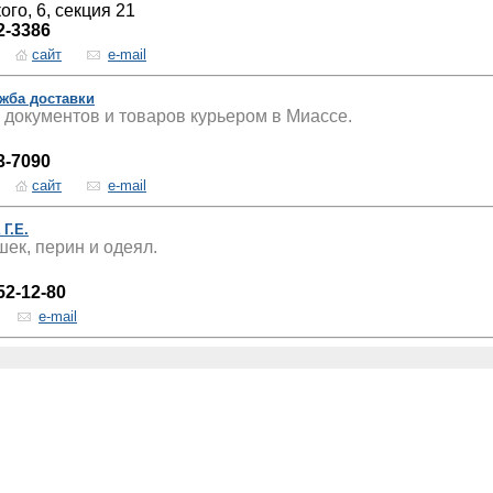
ого, 6, секция 21
2-3386
сайт
e-mail
ужба доставки
 документов и товаров курьером в Миассе.
3-7090
сайт
e-mail
Г.Е.
ек, перин и одеял.
52-12-80
e-mail