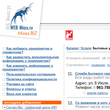
Каталог
:
Услуги
: Бытовые 
Как добавить предприятие в
справочник?
Как разместить дополнительную
В разделе организаций -
14
, п
информацию о предприятии?
Сортировать по
названию
п
Как изменить информацию о
предприятии?
11.
Служба бытового сер
Пользовательское соглашение
Все виды работ по 
Политика конфиденциальности
Адрес: ул. 8 Июля,
Реклама на сайте
Телефон:
8
961-78
Вопросы и ответы
режим работы
Вход для клиентов
последние добавления
12.
Со временем в ногу, 
Ремонт часов всех
•
Сигнал-Икс, сервисный центр (ИП