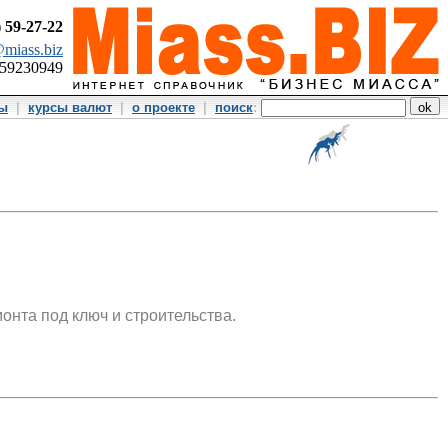
)
59-27-22
miass.biz
359230949
ты
|
курсы валют
|
о проекте
|
поиск
:
монта под ключ и строительства.