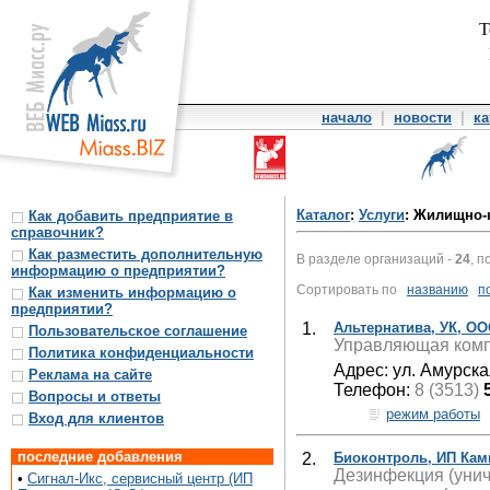
Т
начало
|
новости
|
ка
Каталог
:
Услуги
: Жилищно
Как добавить предприятие в
справочник?
Как разместить дополнительную
В разделе организаций -
24
, п
информацию о предприятии?
Сортировать по
названию
п
Как изменить информацию о
предприятии?
1.
Альтернатива, УК, О
Пользовательское соглашение
Управляющая комп
Политика конфиденциальности
Адрес: ул. Амурска
Реклама на сайте
Телефон:
8 (3513)
Вопросы и ответы
режим работы
Вход для клиентов
последние добавления
2.
Биоконтроль, ИП Кам
Дезинфекция (унич
•
Сигнал-Икс, сервисный центр (ИП