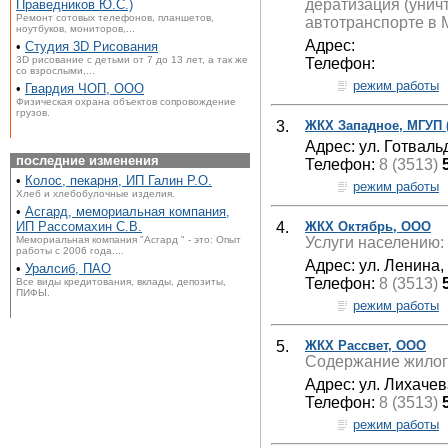
дератизация (унич
Праведников Ю.С.)
Ремонт сотовых телефонов, планшетов,
автотранспорте в 
ноутбуков, мониторов,...
Адрес:
•
Студия 3D Рисования
3D рисование с детьми от 7 до 13 лет, а так же
Телефон:
со взрослыми,...
режим работы
•
Гвардия ЧОП, ООО
Физическая охрана объектов сопровождение
грузов.
3.
ЖКХ Западное, МГУП 
Адрес: ул. Готваль
последние изменения
Телефон:
8 (3513)
•
Колос, пекарня, ИП Галин Р.О.
режим работы
Хлеб и хлебобулочные изделия.
•
Асгард, мемориальная компания,
4.
ЖКХ Октябрь, ООО
ИП Рассомахин С.В.
Услуги населению: 
Мемориальная компания "Асгард " - это: Опыт
работы с 2006 года....
Адрес: ул. Ленина,
•
Уралсиб, ПАО
Телефон:
8 (3513)
Все виды кредитования, вклады, депозиты,
ПИФЫ.
режим работы
5.
ЖКХ Рассвет, ООО
Содержание жилог
Адрес: ул. Лихачев
Телефон:
8 (3513)
режим работы