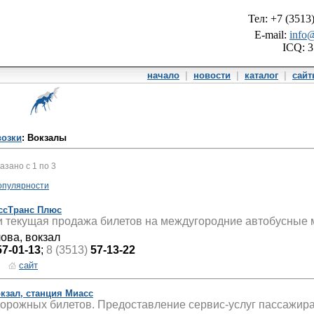
Тел: +7 (3513
E-mail:
info@
ICQ: 
начало
|
новости
|
каталог
|
сай
возки
: Вокзалы
казано с 1 по 3
опулярности
ссТранс Плюс
и текущая продажа билетов на междугородние автобусные
лова, вокзал
57-01-13
;
8 (3513)
57-13-22
сайт
зал, станция Миасс
рожных билетов. Предоставление сервис-услуг пассажира