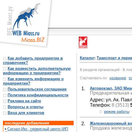
Каталог
:
Транспорт и пере
Как добавить предприятие в
справочник?
Как разместить дополнительную
В разделе организаций -
3
, по
информацию о предприятии?
Сортировать по
названию
п
Как изменить информацию о
предприятии?
1.
Автовокзал, ЗАО Миа
Пользовательское соглашение
Предварительная 
Политика конфиденциальности
Адрес: ул. Ак. Пав
Реклама на сайте
Телефон:
8 (3513)
Вопросы и ответы
режим работы
Вход для клиентов
последние добавления
2.
Железнодорожный вок
Продажа железнодо
•
Сигнал-Икс, сервисный центр (ИП