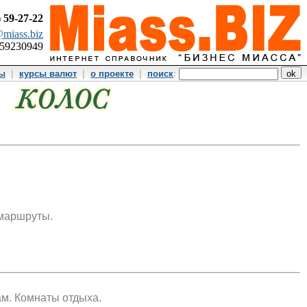
)
59-27-22
miass.biz
359230949
ты
|
курсы валют
|
о проекте
|
поиск
:
 маршруты.
м. Комнаты отдыха.