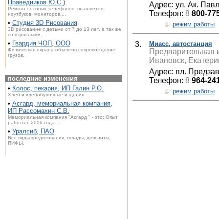
Праведников Ю.С.)
Адрес: ул. Ак. Пав
Ремонт сотовых телефонов, планшетов,
Телефон:
8
800-77
ноутбуков, мониторов,...
•
Студия 3D Рисования
режим работы
3D рисование с детьми от 7 до 13 лет, а так же
со взрослыми,...
•
Гвардия ЧОП, ООО
3.
Миасс, автостанция
Физическая охрана объектов сопровождение
Предварительная и
грузов.
Ивановск, Екатери
Адрес: пл. Предзав
последние изменения
Телефон:
8
964-24
•
Колос, пекарня, ИП Галин Р.О.
режим работы
Хлеб и хлебобулочные изделия.
•
Асгард, мемориальная компания,
ИП Рассомахин С.В.
Мемориальная компания "Асгард " - это: Опыт
работы с 2006 года....
•
Уралсиб, ПАО
Все виды кредитования, вклады, депозиты,
ПИФЫ.