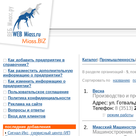
Каталог
:
Промышленность
Как добавить предприятие в
справочник?
Как разместить дополнительную
В разделе организаций -
5
, по
информацию о предприятии?
Сортировать по
названию
п
Как изменить информацию о
предприятии?
1.
Весна
Пользовательское соглашение
Производство и пр
Политика конфиденциальности
Адрес: ул. Готваль
Реклама на сайте
Телефон:
8 (3513)
Вопросы и ответы
режим работы
Вход для клиентов
последние добавления
2.
Миасский Машиностр
Машиностроение. Р
•
Сигнал-Икс, сервисный центр (ИП