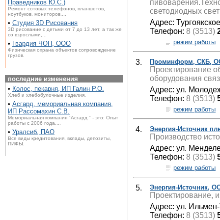
пивоварения.Техно
Праведников Ю.С.)
Ремонт сотовых телефонов, планшетов,
светодиодных свет
ноутбуков, мониторов,...
Адрес: Тургоякское
•
Студия 3D Рисования
3D рисование с детьми от 7 до 13 лет, а так же
Телефон:
8 (3513)
со взрослыми,...
режим работы
•
Гвардия ЧОП, ООО
Физическая охрана объектов сопровождение
грузов.
3.
Проминформ, СКБ, 
Проектирование об
оборудования связ
последние изменения
•
Колос, пекарня, ИП Галин Р.О.
Адрес: ул. Молоде
Хлеб и хлебобулочные изделия.
Телефон:
8 (3513)
•
Асгард, мемориальная компания,
режим работы
ИП Рассомахин С.В.
Мемориальная компания "Асгард " - это: Опыт
работы с 2006 года....
4.
Энергия-Источник пл
•
Уралсиб, ПАО
Производство исто
Все виды кредитования, вклады, депозиты,
ПИФЫ.
Адрес: ул. Менделе
Телефон:
8 (3513)
режим работы
5.
Энергия-Источник, О
Проектирование, и
Адрес: ул. Ильмен-
Телефон:
8 (3513)