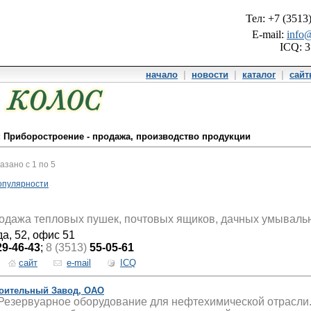
Тел: +7 (3513
E-mail:
info@
ICQ: 
начало
|
новости
|
каталог
|
сай
: Приборостроение - продажа, производство продукции
казано с 1 по 5
опулярности
одажа тепловых пушек, почтовых ящиков, дачных умывальни
да, 52, офис 51
29-46-43
;
8 (3513)
55-05-61
сайт
e-mail
ICQ
оительный Завод, ОАО
езервуарное оборудование для нефтехимической отрасли.