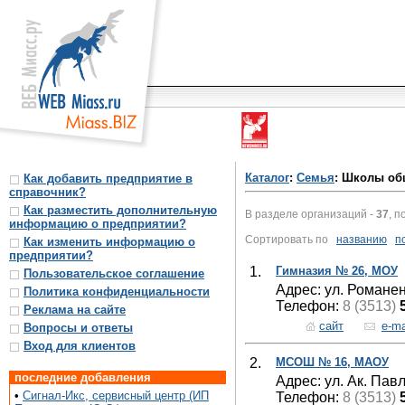
Каталог
:
Семья
: Школы об
Как добавить предприятие в
справочник?
Как разместить дополнительную
В разделе организаций -
37
, п
информацию о предприятии?
Сортировать по
названию
п
Как изменить информацию о
предприятии?
1.
Гимназия № 26, МОУ
Пользовательское соглашение
Адрес: ул. Романен
Политика конфиденциальности
Телефон:
8 (3513)
Реклама на сайте
сайт
e-ma
Вопросы и ответы
Вход для клиентов
2.
МСОШ № 16, МАОУ
последние добавления
Адрес: ул. Ак. Пав
•
Сигнал-Икс, сервисный центр (ИП
Телефон:
8 (3513)