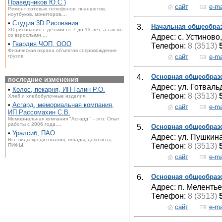
Праведников Ю.С.)
сайт
e-ma
Ремонт сотовых телефонов, планшетов,
ноутбуков, мониторов,...
•
Студия 3D Рисования
3.
Начальная общеобраз
3D рисование с детьми от 7 до 13 лет, а так же
со взрослыми,...
Адрес: с. Устиново,
•
Гвардия ЧОП, ООО
Телефон:
8 (3513)
Физическая охрана объектов сопровождение
сайт
e-ma
грузов.
4.
Основная общеобраз
последние изменения
Адрес: ул. Готваль
•
Колос, пекарня, ИП Галин Р.О.
Телефон:
8 (3513)
Хлеб и хлебобулочные изделия.
•
Асгард, мемориальная компания,
сайт
e-ma
ИП Рассомахин С.В.
Мемориальная компания "Асгард " - это: Опыт
работы с 2006 года....
5.
Основная общеобраз
•
Уралсиб, ПАО
Адрес: ул. Пушкина
Все виды кредитования, вклады, депозиты,
Телефон:
8 (3513)
ПИФЫ.
сайт
e-ma
6.
Основная общеобраз
Адрес: п. Мелентье
Телефон:
8 (3513)
сайт
e-ma