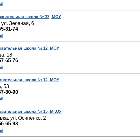
il
овательная школа № 33, МОУ
 ул. Зеленая, 6
55-81-74
il
овательная школа № 12, МОУ
да, 18
57-65-76
il
овательная школа № 14, МОУ
, 53
57-80-90
il
овательная школа № 15, МКОУ
вка, ул. Осипенко, 2
56-65-93
il