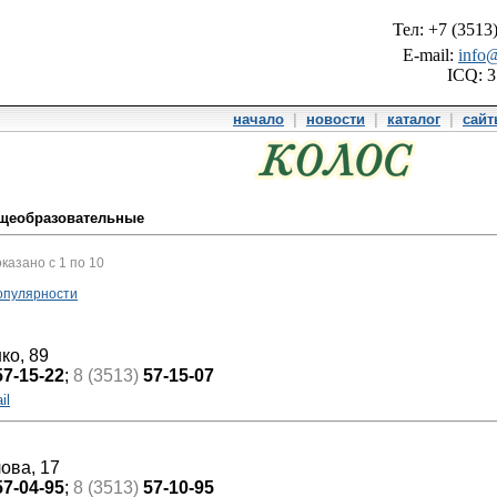
Тел: +7 (3513
E-mail:
info@
ICQ: 
начало
|
новости
|
каталог
|
сай
щеобразовательные
оказано с 1 по 10
опулярности
ко, 89
57-15-22
;
8 (3513)
57-15-07
il
лова, 17
57-04-95
;
8 (3513)
57-10-95