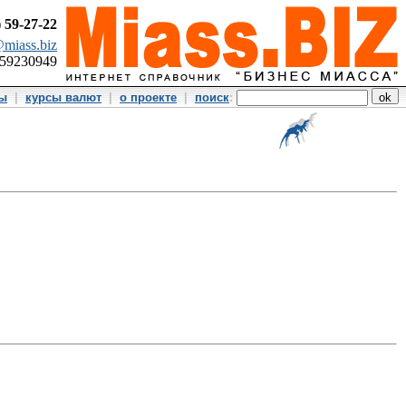
)
59-27-22
miass.biz
359230949
ты
|
курсы валют
|
о проекте
|
поиск
: