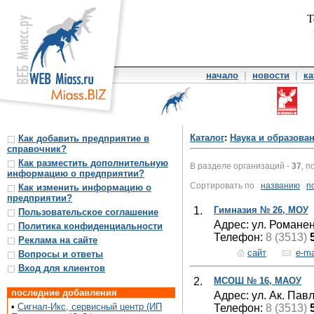
Т
начало
|
новости
|
ка
Каталог
:
Наука и образова
Как добавить предприятие в
справочник?
Как разместить дополнительную
В разделе организаций -
37
, п
информацию о предприятии?
Сортировать по
названию
п
Как изменить информацию о
предприятии?
1.
Гимназия № 26, МОУ
Пользовательское соглашение
Адрес: ул. Романен
Политика конфиденциальности
Телефон:
8 (3513)
Реклама на сайте
сайт
e-ma
Вопросы и ответы
Вход для клиентов
2.
МСОШ № 16, МАОУ
последние добавления
Адрес: ул. Ак. Пав
•
Сигнал-Икс, сервисный центр (ИП
Телефон:
8 (3513)