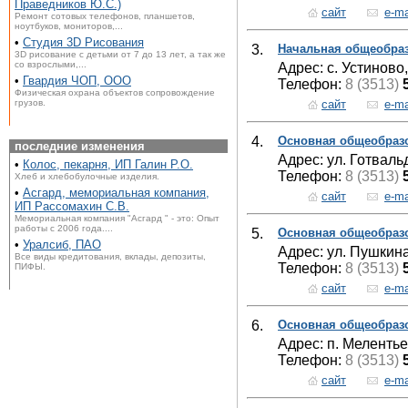
Праведников Ю.С.)
сайт
e-ma
Ремонт сотовых телефонов, планшетов,
ноутбуков, мониторов,...
•
Студия 3D Рисования
3.
Начальная общеобраз
3D рисование с детьми от 7 до 13 лет, а так же
со взрослыми,...
Адрес: с. Устиново,
•
Гвардия ЧОП, ООО
Телефон:
8 (3513)
Физическая охрана объектов сопровождение
сайт
e-ma
грузов.
4.
Основная общеобраз
последние изменения
Адрес: ул. Готваль
•
Колос, пекарня, ИП Галин Р.О.
Телефон:
8 (3513)
Хлеб и хлебобулочные изделия.
•
Асгард, мемориальная компания,
сайт
e-ma
ИП Рассомахин С.В.
Мемориальная компания "Асгард " - это: Опыт
работы с 2006 года....
5.
Основная общеобраз
•
Уралсиб, ПАО
Адрес: ул. Пушкина
Все виды кредитования, вклады, депозиты,
Телефон:
8 (3513)
ПИФЫ.
сайт
e-ma
6.
Основная общеобраз
Адрес: п. Мелентье
Телефон:
8 (3513)
сайт
e-ma