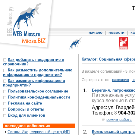
Т
начало
|
новости
|
ка
Каталог
:
Социальная сфер
Как добавить предприятие в
справочник?
Как разместить дополнительную
В разделе организаций -
5
, по
информацию о предприятии?
Сортировать по
названию
п
Как изменить информацию о
предприятии?
1.
Берегиня, патронажн
Пользовательское соглашение
Патронажные услуг
Политика конфиденциальности
курса лечения в с
Реклама на сайте
Адрес: ул. Гвардей
Вопросы и ответы
Телефон:
8
904-30
Вход для клиентов
режим работы
последние добавления
2.
Комплексный центр с
•
Сигнал-Икс, сервисный центр (ИП