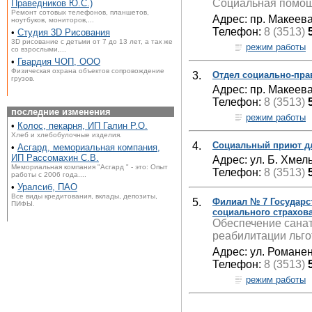
Социальная помощ
Праведников Ю.С.)
Ремонт сотовых телефонов, планшетов,
Адрес: пр. Макеева
ноутбуков, мониторов,...
Телефон:
8 (3513)
•
Студия 3D Рисования
3D рисование с детьми от 7 до 13 лет, а так же
режим работы
со взрослыми,...
•
Гвардия ЧОП, ООО
Физическая охрана объектов сопровождение
3.
Отдел социально-пра
грузов.
Адрес: пр. Макеева
Телефон:
8 (3513)
последние изменения
режим работы
•
Колос, пекарня, ИП Галин Р.О.
Хлеб и хлебобулочные изделия.
4.
Социальный приют дл
•
Асгард, мемориальная компания,
ИП Рассомахин С.В.
Адрес: ул. Б. Хмел
Мемориальная компания "Асгард " - это: Опыт
Телефон:
8 (3513)
работы с 2006 года....
•
Уралсиб, ПАО
Все виды кредитования, вклады, депозиты,
5.
Филиал № 7 Государс
ПИФЫ.
социального страхов
Обеспечение санат
реабилитации льго
Адрес: ул. Романен
Телефон:
8 (3513)
режим работы