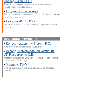
Праведников Ю.С.)
Ремонт сотовых телефонов, планшетов,
ноутбуков, мониторов,...
•
Студия 3D Рисования
3D рисование с детьми от 7 до 13 лет, а так же
со взрослыми,...
•
Гвардия ЧОП, ООО
Физическая охрана объектов сопровождение
грузов.
последние изменения
•
Колос, пекарня, ИП Галин Р.О.
Хлеб и хлебобулочные изделия.
•
Асгард, мемориальная компания,
ИП Рассомахин С.В.
Мемориальная компания "Асгард " - это: Опыт
работы с 2006 года....
•
Уралсиб, ПАО
Все виды кредитования, вклады, депозиты,
ПИФЫ.