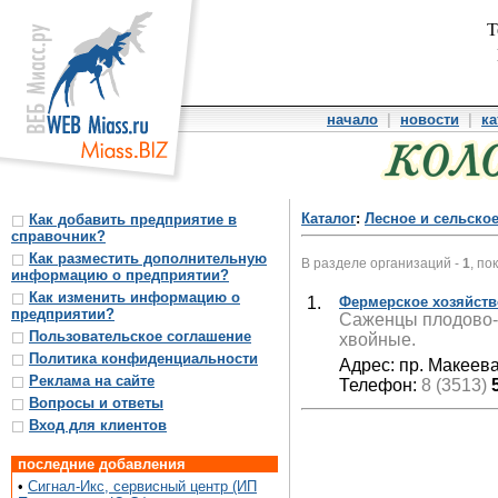
Т
начало
|
новости
|
ка
Каталог
:
Лесное и сельское
Как добавить предприятие в
справочник?
Как разместить дополнительную
В разделе организаций -
1
, по
информацию о предприятии?
Как изменить информацию о
1.
Фермерское хозяйств
предприятии?
Саженцы плодово-я
Пользовательское соглашение
хвойные.
Политика конфиденциальности
Адрес: пр. Макеева,
Реклама на сайте
Телефон:
8 (3513)
Вопросы и ответы
Вход для клиентов
последние добавления
•
Сигнал-Икс, сервисный центр (ИП