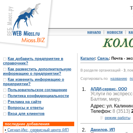
Т
начало
|
новости
|
ка
Каталог
:
Связь
: Почта - эк
Как добавить предприятие в
справочник?
Как разместить дополнительную
В разделе организаций -
3
, по
информацию о предприятии?
Сортировать по
названию
п
Как изменить информацию о
предприятии?
1.
АЛДИ-сервис, ООО
Пользовательское соглашение
Услуги по экспрес
Политика конфиденциальности
Балтии, миру.
Реклама на сайте
Адрес: ул. Калинин
Вопросы и ответы
Телефон:
8 (3513)
Вход для клиентов
режим работы
последние добавления
2.
Данилов, ИП
•
Сигнал-Икс, сервисный центр (ИП