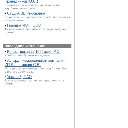
Праведников Ю.С.)
Ремонт сотовых телефонов, планшетов,
ноутбуков, мониторов,...
•
Студия 3D Рисования
3D рисование с детьми от 7 до 13 лет, а так же
со взрослыми,...
•
Гвардия ЧОП, ООО
Физическая охрана объектов сопровождение
грузов.
последние изменения
•
Колос, пекарня, ИП Галин Р.О.
Хлеб и хлебобулочные изделия.
•
Асгард, мемориальная компания,
ИП Рассомахин С.В.
Мемориальная компания "Асгард " - это: Опыт
работы с 2006 года....
•
Уралсиб, ПАО
Все виды кредитования, вклады, депозиты,
ПИФЫ.