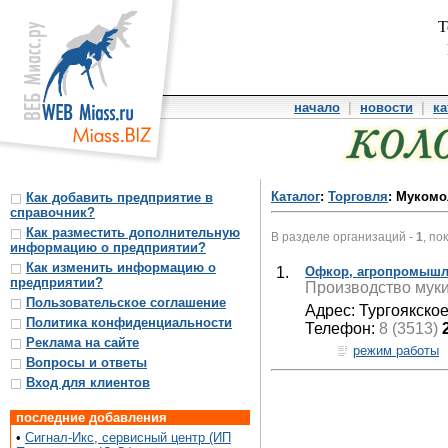
Т
начало
|
новости
|
ка
Каталог
:
Торговля
: Муком
Как добавить предприятие в
справочник?
Как разместить дополнительную
В разделе организаций -
1
, по
информацию о предприятии?
Как изменить информацию о
1.
Офкор, агропромышл
предприятии?
Производство муки
Пользовательское соглашение
Адрес: Тургоякское
Политика конфиденциальности
Телефон:
8 (3513)
Реклама на сайте
режим работы
Вопросы и ответы
Вход для клиентов
последние добавления
•
Сигнал-Икс, сервисный центр (ИП