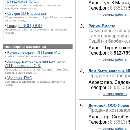
Праведников Ю.С.)
Адрес: ул. 8 Марта,
Ремонт сотовых телефонов, планшетов,
Телефон:
8 (3513)
ноутбуков, мониторов,...
•
Студия 3D Рисования
режим работы
3D рисование с детьми от 7 до 13 лет, а так же
со взрослыми,...
•
Гвардия ЧОП, ООО
3.
Варим Вместе
Физическая охрана объектов сопровождение
Самогонные аппара
грузов.
самогоноварения 
Решётки барбекю,
последние изменения
Адрес: Тургоякское
•
Колос, пекарня, ИП Галин Р.О.
Телефон:
8
912-79
Хлеб и хлебобулочные изделия.
режим работы
•
Асгард, мемориальная компания,
ИП Рассомахин С.В.
Мемориальная компания "Асгард " - это: Опыт
4.
Дом быта, магазин, И
работы с 2006 года....
Продажа хозтовар
•
Уралсиб, ПАО
Адрес: пер. Садов
Все виды кредитования, вклады, депозиты,
ПИФЫ.
Телефон:
8 (3513)
режим работы
5.
Домовой, ООО Проек
Продажа хозтоваро
Адрес: пр. Октября,
Телефон:
8 (3513)
режим работы