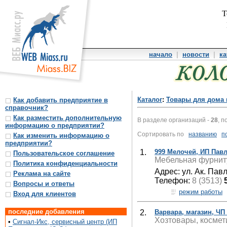
Т
начало
|
новости
|
ка
Каталог
:
Товары для дома 
Как добавить предприятие в
справочник?
Как разместить дополнительную
В разделе организаций -
28
, п
информацию о предприятии?
Сортировать по
названию
п
Как изменить информацию о
предприятии?
1.
999 Мелочей, ИП Павл
Пользовательское соглашение
Мебельная фурниту
Политика конфиденциальности
Адрес: ул. Ак. Пав
Реклама на сайте
Телефон:
8 (3513)
Вопросы и ответы
режим работы
Вход для клиентов
последние добавления
2.
Варвара, магазин, ЧП
Хозтовары, космет
•
Сигнал-Икс, сервисный центр (ИП