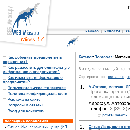
Т
начало
|
новости
|
ка
Каталог
:
Торговля
: Магази
Как добавить предприятие в
справочник?
Как разместить дополнительную
В разделе организаций -
4
, по
информацию о предприятии?
Сортировать по
названию
п
Как изменить информацию о
предприятии?
1.
М-Оптика, магазин, И
Пользовательское соглашение
Проверка зрения (б
Политика конфиденциальности
солнезащитных очк
Реклама на сайте
Адрес: ул. Автозав
Вопросы и ответы
Телефон:
8 (3513)
Вход для клиентов
режим работы
последние добавления
2.
Оптик-Ленз, салон о
•
Сигнал-Икс, сервисный центр (ИП