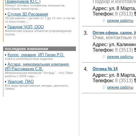
Подбор и изготовле
Праведников Ю.С.)
Ремонт сотовых телефонов, планшетов,
Адрес: ул. 8 Марта,
ноутбуков, мониторов,...
Телефон:
8 (3513)
•
Студия 3D Рисования
3D рисование с детьми от 7 до 13 лет, а так же
режим работы
со взрослыми,...
•
Гвардия ЧОП, ООО
Физическая охрана объектов сопровождение
3.
Оптик-сфера, салон, 
грузов.
Очки, контактные л
Адрес: ул. Калинина
последние изменения
Телефон:
8 (3513)
•
Колос, пекарня, ИП Галин Р.О.
режим работы
Хлеб и хлебобулочные изделия.
•
Асгард, мемориальная компания,
4.
Оптика № 14
ИП Рассомахин С.В.
Мемориальная компания "Асгард " - это: Опыт
Адрес: ул. 8 Марта
работы с 2006 года....
Телефон:
8 (3513)
•
Уралсиб, ПАО
Все виды кредитования, вклады, депозиты,
режим работы
ПИФЫ.