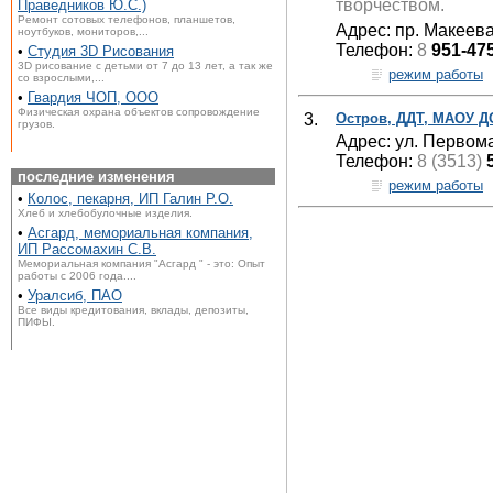
творчеством.
Праведников Ю.С.)
Ремонт сотовых телефонов, планшетов,
Адрес: пр. Макеева
ноутбуков, мониторов,...
Телефон:
8
951-47
•
Студия 3D Рисования
3D рисование с детьми от 7 до 13 лет, а так же
режим работы
со взрослыми,...
•
Гвардия ЧОП, ООО
Физическая охрана объектов сопровождение
3.
Остров, ДДТ, МАОУ Д
грузов.
Адрес: ул. Первомай
Телефон:
8 (3513)
последние изменения
режим работы
•
Колос, пекарня, ИП Галин Р.О.
Хлеб и хлебобулочные изделия.
•
Асгард, мемориальная компания,
ИП Рассомахин С.В.
Мемориальная компания "Асгард " - это: Опыт
работы с 2006 года....
•
Уралсиб, ПАО
Все виды кредитования, вклады, депозиты,
ПИФЫ.