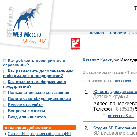
Т
начало
|
новости
|
ка
Каталог
:
Культура
: Изостуд
Как добавить предприятие в
справочник?
Как разместить дополнительную
В разделе организаций -
3
, по
информацию о предприятии?
Сортировать по
названию
п
Как изменить информацию о
предприятии?
1.
Юность, дом детского
Пользовательское соглашение
Детские кружки.
Политика конфиденциальности
Адрес: пр. Макеева,
Реклама на сайте
Телефон:
8 (3513)
Вопросы и ответы
режим работы
Вход для клиентов
последние добавления
2.
Студия 3D Рисования
3D рисование с дет
•
Сигнал-Икс, сервисный центр (ИП