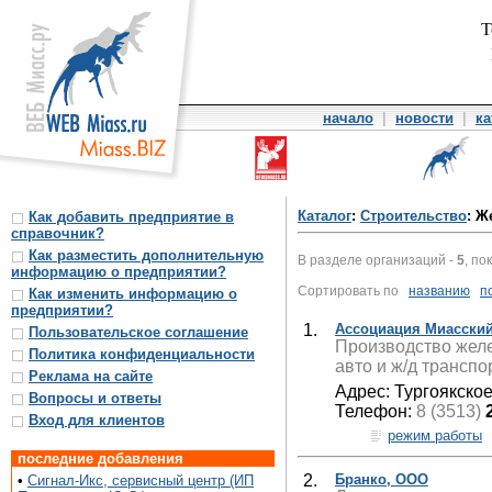
Т
начало
|
новости
|
ка
Каталог
:
Строительство
: Ж
Как добавить предприятие в
справочник?
Как разместить дополнительную
В разделе организаций -
5
, по
информацию о предприятии?
Сортировать по
названию
п
Как изменить информацию о
предприятии?
1.
Ассоциация Миасски
Пользовательское соглашение
Производство желе
Политика конфиденциальности
авто и ж/д транспо
Реклама на сайте
Адрес: Тургоякско
Вопросы и ответы
Телефон:
8 (3513)
Вход для клиентов
режим работы
последние добавления
2.
Бранко, ООО
•
Сигнал-Икс, сервисный центр (ИП