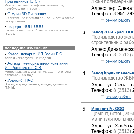
Люки полимерные, 
Праведников Ю.С.)
Ремонт сотовых телефонов, планшетов,
Адрес: пер. Элева
ноутбуков, мониторов,...
Телефон:
8
951-79
•
Студия 3D Рисования
3D рисование с детьми от 7 до 13 лет, а так же
режим работы
со взрослыми,...
•
Гвардия ЧОП, ООО
Физическая охрана объектов сопровождение
3.
Завод ЖБИ Урал, ОО
грузов.
Производство желе
строительных рабо
последние изменения
Адрес: Динамовско
•
Колос, пекарня, ИП Галин Р.О.
Телефон:
8 (3513)
Хлеб и хлебобулочные изделия.
режим работы
•
Асгард, мемориальная компания,
ИП Рассомахин С.В.
Мемориальная компания "Асгард " - это: Опыт
4.
Завод Крупнопанель
работы с 2006 года....
Производство ЖБИ,
•
Уралсиб, ПАО
Адрес: ул. Севаст
Все виды кредитования, вклады, депозиты,
ПИФЫ.
Телефон:
8 (3513)
режим работы
5.
Монолит М, ООО
Цемент, бетон, ЖБ
манипулятор, миксе
Адрес: ул. Хлебоза
Телефон:
8 (3513)