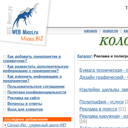
Т
начало
|
новости
|
ка
Каталог
: Реклама и полиг
Как добавить предприятие в
справочник?
Как разместить дополнительную
Бумага техническая - 
информацию о предприятии?
Как изменить информацию о
Дизайн графический - 
предприятии?
Пользовательское соглашение
Наклейки, шильды, эмб
Политика конфиденциальности
Реклама на сайте
Полиграфия - услуги
[
Вопросы и ответы
Реклама в прессе
[11]
Вход для клиентов
Реклама наружная - и
последние добавления
[16]
•
Сигнал-Икс, сервисный центр (ИП