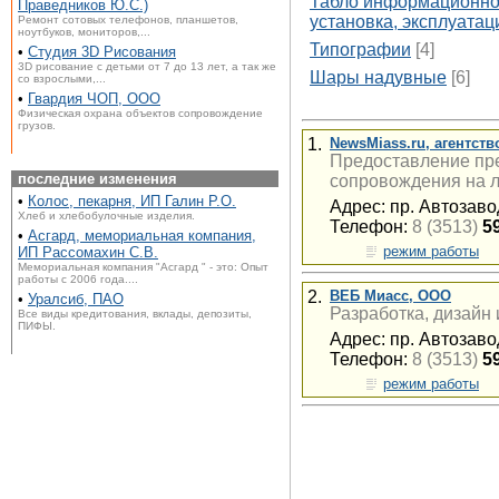
Табло информационно-
Праведников Ю.С.)
установка, эксплуатац
Ремонт сотовых телефонов, планшетов,
ноутбуков, мониторов,...
Типографии
[4]
•
Студия 3D Рисования
3D рисование с детьми от 7 до 13 лет, а так же
Шары надувные
[6]
со взрослыми,...
•
Гвардия ЧОП, ООО
Физическая охрана объектов сопровождение
грузов.
1.
NewsMiass.ru, агентст
Предоставление пр
последние изменения
сопровождения на л
•
Колос, пекарня, ИП Галин Р.О.
Адрес: пр. Автозаво
Хлеб и хлебобулочные изделия.
Телефон:
8 (3513)
5
•
Асгард, мемориальная компания,
режим работы
ИП Рассомахин С.В.
Мемориальная компания "Асгард " - это: Опыт
работы с 2006 года....
2.
ВЕБ Миасс, ООО
•
Уралсиб, ПАО
Разработка, дизайн
Все виды кредитования, вклады, депозиты,
ПИФЫ.
Адрес: пр. Автозаво
Телефон:
8 (3513)
5
режим работы