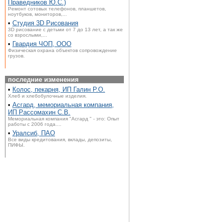
Праведников Ю.С.)
Ремонт сотовых телефонов, планшетов,
ноутбуков, мониторов,...
•
Студия 3D Рисования
3D рисование с детьми от 7 до 13 лет, а так же
со взрослыми,...
•
Гвардия ЧОП, ООО
Физическая охрана объектов сопровождение
грузов.
последние изменения
•
Колос, пекарня, ИП Галин Р.О.
Хлеб и хлебобулочные изделия.
•
Асгард, мемориальная компания,
ИП Рассомахин С.В.
Мемориальная компания "Асгард " - это: Опыт
работы с 2006 года....
•
Уралсиб, ПАО
Все виды кредитования, вклады, депозиты,
ПИФЫ.