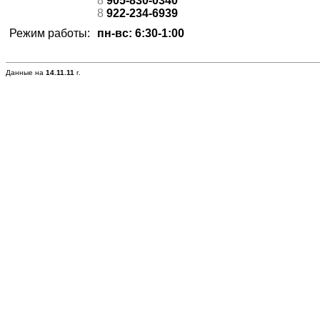
8
905-830-0340
8
922-234-6939
Режим работы:
пн-вс: 6:30-1:00
Данные на
14.11.11
г.