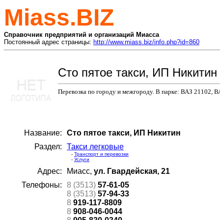
Miass.BIZ
Справочник предприятий и организаций Миасса
Постоянный адрес страницы:
http://www.miass.biz/info.php?id=860
Сто пятое такси, ИП Никитин
Перевозка по городу и межгороду. В парке: ВАЗ 21102, В
Название:
Сто пятое такси, ИП Никитин
Раздел:
Такси легковые
-
Транспорт и перевозки
-
Услуги
Адрес:
Миасс,
ул. Гвардейская, 21
Телефоны:
8 (3513)
57-61-05
8 (3513)
57-94-33
8
919-117-8809
8
908-046-0044