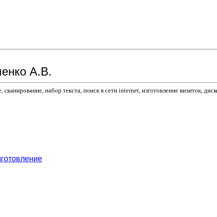
ченко А.В.
канирование, набор текста, поиск в сети internet, изготовление визиток, диск
зготовление