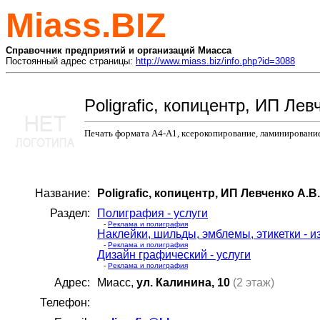
Miass.BIZ
Справочник предприятий и организаций Миасса
Постоянный адрес страницы:
http://www.miass.biz/info.php?id=3088
Poligrafic, копицентр, ИП Лев
Печать формата А4-А1, ксерокопирование, ламинирование, с
Название:
Poligrafic, копицентр, ИП Левченко А.В.
Раздел:
Полиграфия - услуги
-
Реклама и полиграфия
Наклейки, шильды, эмблемы, этикетки - и
-
Реклама и полиграфия
Дизайн графический - услуги
-
Реклама и полиграфия
Адрес:
Миасс,
ул. Калинина, 10
(2 этаж)
Телефон: