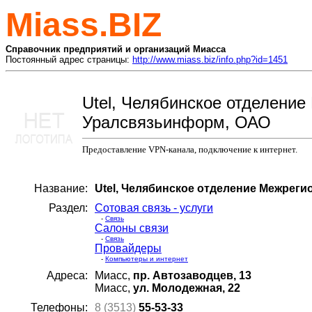
Miass.BIZ
Справочник предприятий и организаций Миасса
Постоянный адрес страницы:
http://www.miass.biz/info.php?id=1451
Utel, Челябинское отделение
Уралсвязьинформ, ОАО
Предоставление VPN-канала, подключение к интернет.
Название:
Utel, Челябинское отделение Межрег
Раздел:
Сотовая связь - услуги
-
Связь
Салоны связи
-
Связь
Провайдеры
-
Компьютеры и интернет
Адреса:
Миасс,
пр. Автозаводцев, 13
Миасс,
ул. Молодежная, 22
Телефоны:
8 (3513)
55-53-33