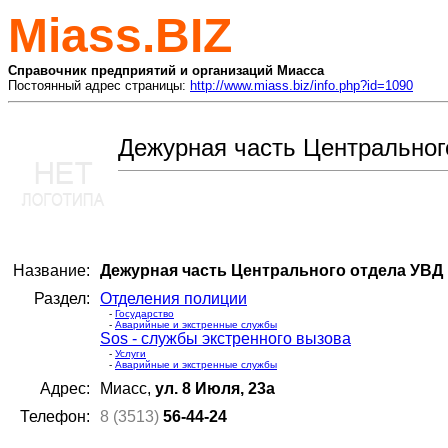
Miass.BIZ
Справочник предприятий и организаций Миасса
Постоянный адрес страницы:
http://www.miass.biz/info.php?id=1090
Дежурная часть Центральног
Название:
Дежурная часть Центрального отдела УВД
Раздел:
Отделения полиции
-
Государство
-
Аварийные и экстренные службы
Sos - службы экстренного вызова
-
Услуги
-
Аварийные и экстренные службы
Адрес:
Миасс,
ул. 8 Июля, 23а
Телефон:
8 (3513)
56-44-24