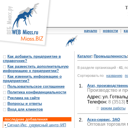
Т
начало
|
новости
|
ка
Каталог
:
Промышленность
Как добавить предприятие в
справочник?
Как разместить дополнительную
В разделе организаций -
41
, п
информацию о предприятии?
Сортировать по
названию
п
Как изменить информацию о
предприятии?
1.
Агат, производствен
Пользовательское соглашение
Производство и п
Политика конфиденциальности
Адрес: ул. Готвальд
Реклама на сайте
Телефон:
8 (3513)
Вопросы и ответы
режим работы
Вход для клиентов
последние добавления
2.
Аско-сервис, ЗАО
Оптовая торговля 
•
Сигнал-Икс, сервисный центр (ИП