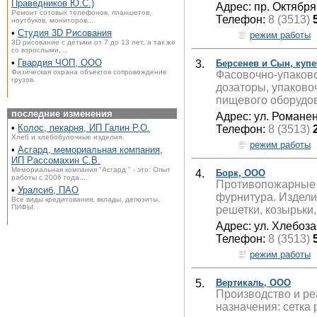
Праведников Ю.С.)
Адрес: пр. Октября,
Ремонт сотовых телефонов, планшетов,
Телефон:
8 (3513)
ноутбуков, мониторов,...
•
Студия 3D Рисования
режим работы
3D рисование с детьми от 7 до 13 лет, а так же
со взрослыми,...
•
Гвардия ЧОП, ООО
3.
Берсенев и Сын, куп
Физическая охрана объектов сопровождение
Фасовочно-упаково
грузов.
дозаторы, упаково
пищевого оборудо
последние изменения
Адрес: ул. Романен
•
Колос, пекарня, ИП Галин Р.О.
Телефон:
8 (3513)
Хлеб и хлебобулочные изделия.
режим работы
•
Асгард, мемориальная компания,
ИП Рассомахин С.В.
Мемориальная компания "Асгард " - это: Опыт
4.
Борк, ООО
работы с 2006 года....
Противопожарные д
•
Уралсиб, ПАО
фурнитура. Изделия
Все виды кредитования, вклады, депозиты,
ПИФЫ.
решетки, козырьки,
Адрес: ул. Хлебоза
Телефон:
8 (3513)
режим работы
5.
Вертикаль, ООО
Производство и ре
назначения: сетка 