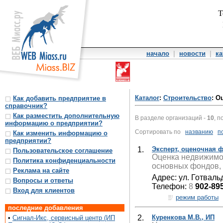
Т
начало
|
новости
|
ка
Каталог
:
Строительство
: О
Как добавить предприятие в
справочник?
Как разместить дополнительную
В разделе организаций -
10
, п
информацию о предприятии?
Сортировать по
названию
п
Как изменить информацию о
предприятии?
1.
Эксперт, оценочная 
Пользовательское соглашение
Оценка недвижимос
Политика конфиденциальности
основных фондов, 
Реклама на сайте
Адрес: ул. Готваль
Вопросы и ответы
Телефон:
8
902-89
Вход для клиентов
режим работы
последние добавления
2.
Куренкова М.В., ИП
•
Сигнал-Икс, сервисный центр (ИП