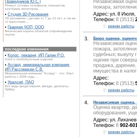
Независимая оценк
Праведников Ю.С.)
Ремонт сотовых телефонов, планшетов,
пожара, затоплени
ноутбуков, мониторов,...
Адрес: ул. 8 Июля,
•
Студия 3D Рисования
3D рисование с детьми от 7 до 13 лет, а так же
Телефон:
8 (3513)
со взрослыми,...
режим работы
•
Гвардия ЧОП, ООО
Физическая охрана объектов сопровождение
грузов.
3.
Бюро оценки, оценоч
Независимая оценк
пожара, затоплени
последние изменения
судебных; выкупу 
•
Колос, пекарня, ИП Галин Р.О.
оценке при соверш
Хлеб и хлебобулочные изделия.
•
Асгард, мемориальная компания,
продажа, дарение,
ИП Рассомахин С.В.
имущества в налог
Мемориальная компания "Асгард " - это: Опыт
работы с 2006 года....
Адрес:
•
Уралсиб, ПАО
Телефон:
8 (3513)
Все виды кредитования, вклады, депозиты,
режим работы
ПИФЫ.
4.
Независимая оценка, 
Оценка квартир, д
оборудования, уще
Адрес: ул. Лихачев
Телефон:
8
902-60
режим работы