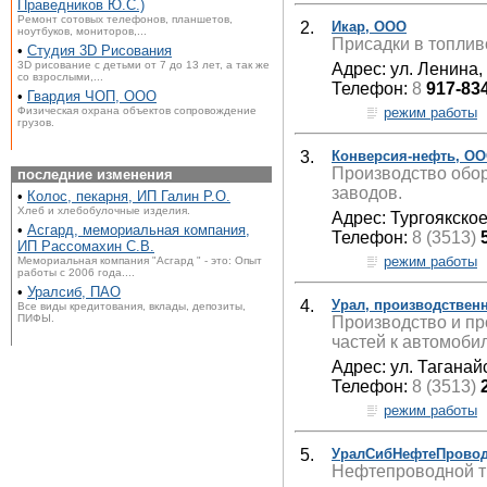
Праведников Ю.С.)
Ремонт сотовых телефонов, планшетов,
2.
Икар, ООО
ноутбуков, мониторов,...
Присадки в топлив
•
Студия 3D Рисования
3D рисование с детьми от 7 до 13 лет, а так же
Адрес: ул. Ленина,
со взрослыми,...
Телефон:
8
917-83
•
Гвардия ЧОП, ООО
режим работы
Физическая охрана объектов сопровождение
грузов.
3.
Конверсия-нефть, О
Производство обо
последние изменения
заводов.
•
Колос, пекарня, ИП Галин Р.О.
Хлеб и хлебобулочные изделия.
Адрес: Тургоякское
•
Асгард, мемориальная компания,
Телефон:
8 (3513)
ИП Рассомахин С.В.
режим работы
Мемориальная компания "Асгард " - это: Опыт
работы с 2006 года....
•
Уралсиб, ПАО
4.
Урал, производствен
Все виды кредитования, вклады, депозиты,
ПИФЫ.
Производство и пр
частей к автомоби
Адрес: ул. Таганай
Телефон:
8 (3513)
режим работы
5.
УралСибНефтеПровод
Нефтепроводной т