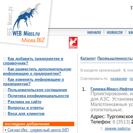
Т
начало
|
новости
|
ка
Каталог
:
Промышленность
Как добавить предприятие в
справочник?
Как разместить дополнительную
В разделе организаций -
5
, по
информацию о предприятии?
Сортировать по
названию
п
Как изменить информацию о
предприятии?
1.
Гримма-Миасс-Нефте
Пользовательское соглашение
Проектирование, и
Политика конфиденциальности
для АЗС. Установк
Реклама на сайте
Малотоннажные уст
Вопросы и ответы
отопительные.
Вход для клиентов
Адрес: Тургоякское
Телефон:
8 (3513)
последние добавления
режим работы
•
Сигнал-Икс, сервисный центр (ИП