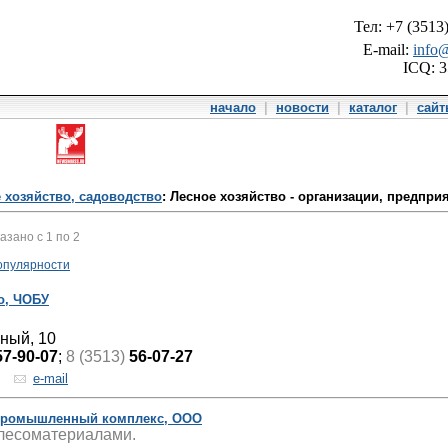
Тел: +7 (3513
E-mail:
info@
ICQ: 
начало
|
новости
|
каталог
|
сай
 хозяйство, садоводство
: Лесное хозяйство - организации, предпри
казано с 1 по 2
опулярности
о, ЧОБУ
нный, 10
57-90-07
;
8 (3513)
56-07-27
e-mail
промышленный комплекс, ООО
 лесоматериалами.