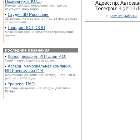
Праведников Ю.С.)
Адрес: пр. Автозав
Ремонт сотовых телефонов, планшетов,
Телефон:
8 (3513)
ноутбуков, мониторов,...
•
Студия 3D Рисования
режим работы
3D рисование с детьми от 7 до 13 лет, а так же
со взрослыми,...
•
Гвардия ЧОП, ООО
Физическая охрана объектов сопровождение
грузов.
последние изменения
•
Колос, пекарня, ИП Галин Р.О.
Хлеб и хлебобулочные изделия.
•
Асгард, мемориальная компания,
ИП Рассомахин С.В.
Мемориальная компания "Асгард " - это: Опыт
работы с 2006 года....
•
Уралсиб, ПАО
Все виды кредитования, вклады, депозиты,
ПИФЫ.