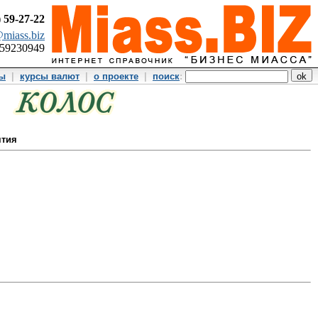
)
59-27-22
miass.biz
359230949
ты
|
курсы валют
|
о проекте
|
поиск
:
ятия