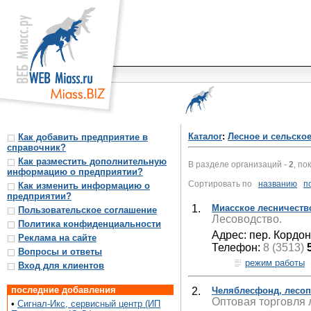
Каталог
:
Лесное и сельское
Как добавить предприятие в
справочник?
Как разместить дополнительную
В разделе организаций -
2
, по
информацию о предприятии?
Сортировать по
названию
п
Как изменить информацию о
предприятии?
1.
Миасское лесничеств
Пользовательское соглашение
Лесоводство.
Политика конфиденциальности
Адрес: пер. Кордо
Реклама на сайте
Телефон:
8 (3513)
Вопросы и ответы
режим работы
Вход для клиентов
последние добавления
2.
Челяблесфонд, лесо
Оптовая торговля
•
Сигнал-Икс, сервисный центр (ИП