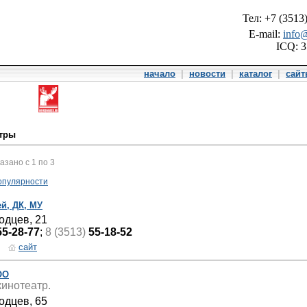
Тел: +7 (3513
E-mail:
info@
ICQ: 
начало
|
новости
|
каталог
|
сай
атры
казано с 1 по 3
опулярности
й, ДК, МУ
одцев, 21
55-28-77
;
8 (3513)
55-18-52
сайт
ОО
инотеатр.
одцев, 65