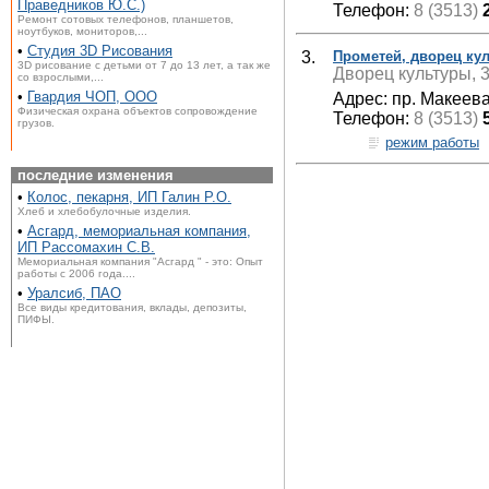
Праведников Ю.С.)
Телефон:
8 (3513)
Ремонт сотовых телефонов, планшетов,
ноутбуков, мониторов,...
•
Студия 3D Рисования
3.
Прометей, дворец ку
3D рисование с детьми от 7 до 13 лет, а так же
Дворец культуры, 
со взрослыми,...
•
Гвардия ЧОП, ООО
Адрес: пр. Макеева
Физическая охрана объектов сопровождение
Телефон:
8 (3513)
грузов.
режим работы
последние изменения
•
Колос, пекарня, ИП Галин Р.О.
Хлеб и хлебобулочные изделия.
•
Асгард, мемориальная компания,
ИП Рассомахин С.В.
Мемориальная компания "Асгард " - это: Опыт
работы с 2006 года....
•
Уралсиб, ПАО
Все виды кредитования, вклады, депозиты,
ПИФЫ.