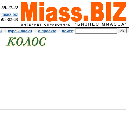
)
59-27-22
miass.biz
359230949
ты
|
курсы валют
|
о проекте
|
поиск
: