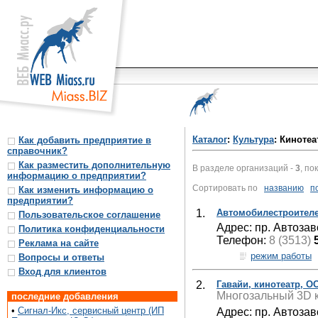
Каталог
:
Культура
: Киноте
Как добавить предприятие в
справочник?
Как разместить дополнительную
В разделе организаций -
3
, по
информацию о предприятии?
Сортировать по
названию
п
Как изменить информацию о
предприятии?
1.
Автомобилестроителе
Пользовательское соглашение
Адрес: пр. Автозав
Политика конфиденциальности
Телефон:
8 (3513)
Реклама на сайте
режим работы
Вопросы и ответы
Вход для клиентов
2.
Гавайи, кинотеатр, О
Многозальный 3D к
последние добавления
•
Сигнал-Икс, сервисный центр (ИП
Адрес: пр. Автозав