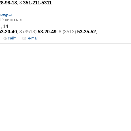
28-98-18
;
8
351-211-5311
льтуры
3D кинозал.
, 14
53-20-40
;
8 (3513)
53-20-49
;
8 (3513)
53-35-52
; ...
сайт
e-mail