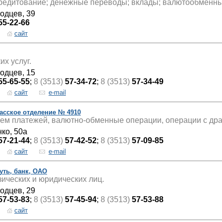
кредитование; денежные переводы; вклады; валютообменны
водцев, 39
55-22-66
сайт
их услуг.
водцев, 15
55-65-55
;
8 (3513)
57-34-72
;
8 (3513)
57-34-49
сайт
e-mail
асское отделение № 4910
ием платежей, валютно-обменные операции, операции с др
нко, 50а
57-21-44
;
8 (3513)
57-42-52
;
8 (3513)
57-09-85
сайт
e-mail
ть, банк, ОАО
ических и юридических лиц.
водцев, 29
57-53-83
;
8 (3513)
57-45-94
;
8 (3513)
57-53-88
сайт