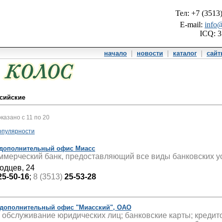
Тел: +7 (3513
E-mail:
info@
ICQ: 
начало
|
новости
|
каталог
|
сай
ссийские
оказано с 11 по 20
опулярности
 дополнительный офис Миасс
мерческий банк, предоставляющий все виды банковских ус
одцев, 24
25-50-16
;
8 (3513)
25-53-28
 дополнительный офис "Миасский", ОАО
 обслуживание юридических лиц; банковские карты; кредит