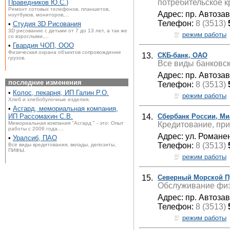
потребительское 
Праведников Ю.С.)
Ремонт сотовых телефонов, планшетов,
Адрес: пр. Автоза
ноутбуков, мониторов,...
Телефон:
8 (3513)
•
Студия 3D Рисования
3D рисование с детьми от 7 до 13 лет, а так же
режим работы
со взрослыми,...
•
Гвардия ЧОП, ООО
Физическая охрана объектов сопровождение
13.
СКБ-банк, ОАО
грузов.
Все виды банковск
Адрес: пр. Автоза
последние изменения
Телефон:
8 (3513)
•
Колос, пекарня, ИП Галин Р.О.
режим работы
Хлеб и хлебобулочные изделия.
•
Асгард, мемориальная компания,
14.
Сбербанк России, Ми
ИП Рассомахин С.В.
Кредитование, пр
Мемориальная компания "Асгард " - это: Опыт
работы с 2006 года....
Адрес: ул. Романе
•
Уралсиб, ПАО
Телефон:
8 (3513)
Все виды кредитования, вклады, депозиты,
ПИФЫ.
режим работы
15.
Северный Морской Пу
Обслуживание физ
Адрес: пр. Автоза
Телефон:
8 (3513)
режим работы