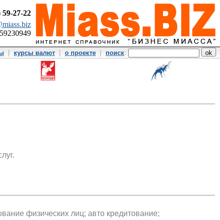
)
59-27-22
miass.biz
359230949
ты
|
курсы валют
|
о проекте
|
поиск
:
луг.
ование физических лиц; авто кредитование;