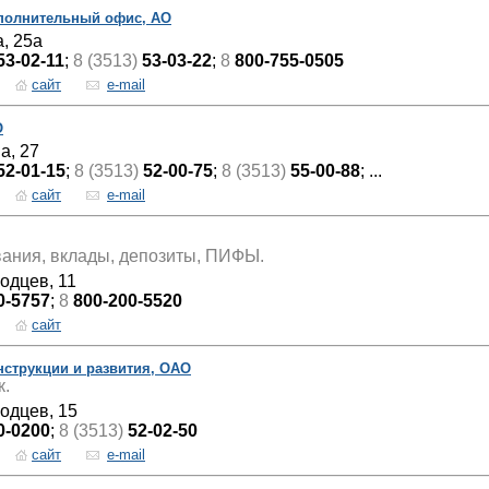
ополнительный офис, АО
, 25а
53-02-11
;
8 (3513)
53-03-22
;
8
800-755-0505
сайт
e-mail
О
а, 27
52-01-15
;
8 (3513)
52-00-75
;
8 (3513)
55-00-88
; ...
сайт
e-mail
вания, вклады, депозиты, ПИФЫ.
одцев, 11
0-5757
;
8
800-200-5520
сайт
нструкции и развития, ОАО
к.
водцев, 15
0-0200
;
8 (3513)
52-02-50
сайт
e-mail