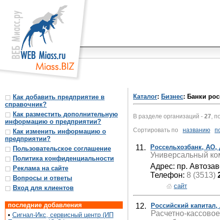
Каталог
:
Бизнес
: Банки ро
Как добавить предприятие в
справочник?
Как разместить дополнительную
В разделе организаций -
27
, п
информацию о предприятии?
Сортировать по
названию
п
Как изменить информацию о
предприятии?
11.
Россельхозбанк, АО,
Пользовательское соглашение
Универсальный ком
Политика конфиденциальности
Адрес: пр. Автозав
Реклама на сайте
Телефон:
8 (3513)
Вопросы и ответы
сайт
Вход для клиентов
последние добавления
12.
Российский капитал,
Расчетно-кассовое
•
Сигнал-Икс, сервисный центр (ИП