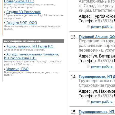
Автомобильные гру
Праведников Ю.С.)
Ремонт сотовых телефонов, планшетов,
кг. Складские усл
ноутбуков, мониторов,...
лицам. Ответствен
•
Студия 3D Рисования
3D рисование с детьми от 7 до 13 лет, а так же
Адрес: Тургоякское
со взрослыми,...
Телефон:
8 (3513)
•
Гвардия ЧОП, ООО
режим работы
Физическая охрана объектов сопровождение
грузов.
13.
Грузовой Альянс, О
Перевозки по горо
последние изменения
различными вариан
•
Колос, пекарня, ИП Галин Р.О.
перевозчика, услуг
Хлеб и хлебобулочные изделия.
•
Асгард, мемориальная компания,
Адрес: ул. Ветеран
ИП Рассомахин С.В.
Телефон:
8 (3513)
Мемориальная компания "Асгард " - это: Опыт
работы с 2006 года....
режим работы
•
Уралсиб, ПАО
Все виды кредитования, вклады, депозиты,
ПИФЫ.
14.
Грузоперевозки, ИП Д
Грузоперевозки на
Страхование груза
Адрес: ул. Нахимов
Телефон:
8 (3513)
режим работы
15.
Грузоперевозчик, ИП