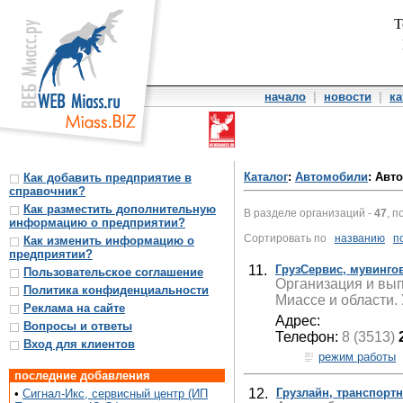
Т
начало
|
новости
|
ка
Каталог
:
Автомобили
: Авт
Как добавить предприятие в
справочник?
Как разместить дополнительную
В разделе организаций -
47
, п
информацию о предприятии?
Сортировать по
названию
п
Как изменить информацию о
предприятии?
11.
ГрузСервис, мувинго
Пользовательское соглашение
Организация и вы
Политика конфиденциальности
Миассе и области. 
Реклама на сайте
Адрес:
Вопросы и ответы
Телефон:
8 (3513)
Вход для клиентов
режим работы
последние добавления
12.
Грузлайн, транспорт
•
Сигнал-Икс, сервисный центр (ИП